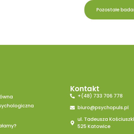
Pozostałe bada
Kontakt
+(48) 733 706 778
łówna
sychologiczna
biuro@psychopuls.pl
ul. Tadeusza Kościuszki
iałamy?
525 Katowice