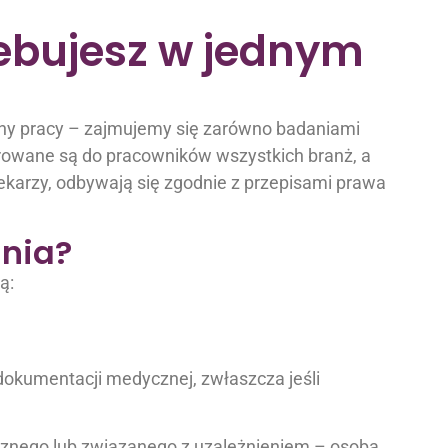
ebujesz w jednym
y pracy – zajmujemy się zarówno badaniami
erowane są do pracowników wszystkich branż, a
karzy, odbywają się zgodnie z przepisami prawa
ania?
ą:
okumentacji medycznej, zwłaszcza jeśli
cznego lub związanego z uzależnieniem – osoba