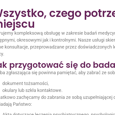
szystko, czego potrz
iejscu
rujemy kompleksową obsługę w zakresie badań medycyn
ępnymi, okresowymi jak i kontrolnymi. Nasze usługi ski
e konsultacje, przeprowadzane przez doświadczonych le
cy.
ak przygotować się do bad
ba zgłaszająca się powinna pamiętać, aby zabrać ze sob
dokument tożsamości,
okulary lub szkła kontaktowe.
atkowo zachęcamy do zabrania ze sobą uzupełniającej d
iadają Państwo:
Akta dotyczące leczenia psychiatrycznego, psychologi