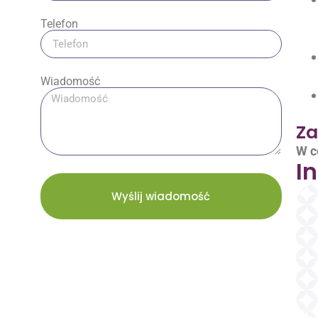
Telefon
Wiadomość
Za
W c
I
Wyślij wiadomość