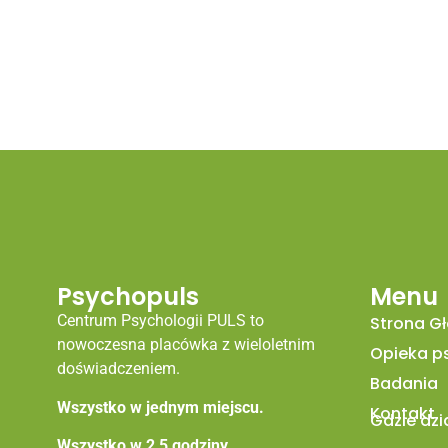
Psychopuls
Menu
Centrum Psychologii PULS to
Strona G
nowoczesna placówka z wieloletnim
Opieka p
doświadczeniem.
Badania
Wszystko w jednym miejscu.
Kontakt
Gdzie dz
Wszystko w 2,5 godziny.