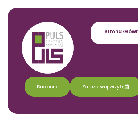
Strona Głów
Badania
Zarezerwuj wizytę