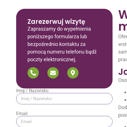
W
Zarezerwuj wizytę
m
Zapraszamy do wypełnienia
poniższego formularza lub
Ofe
bezpośrednio kontaktu za
wst
pomocą numeru telefonu bądź
sam
poczty elektronicznej.
pra
J
Oso
Imię / Nazwisko
Dod
Email
pos